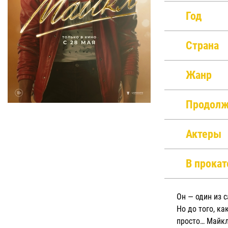
Год
Страна
Жанр
Продолж
Актеры
В прокат
Он — один из 
Но до того, к
просто… Майкл