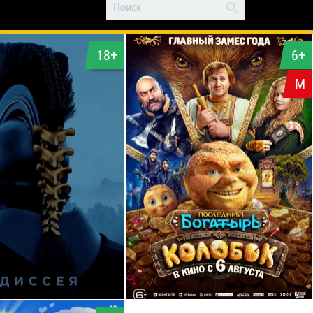
18+
6+
М