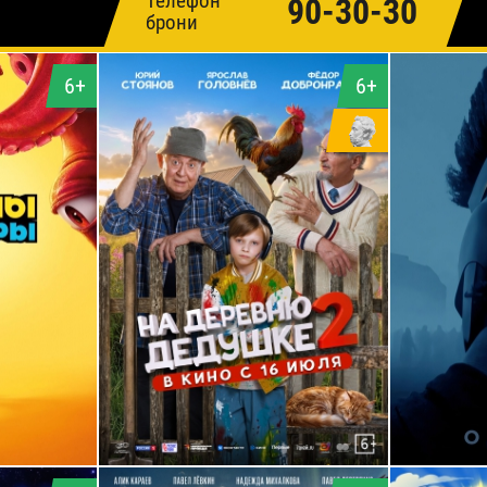
Телефон
90-30-30
брони
6+
6+