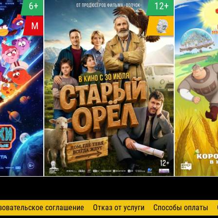
6+
12+
М
зовательское соглашение
Отказ от услуги
Способы оплаты