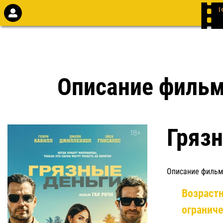
Описание филь
Гряз
Описание фильм
Возраст
огранич