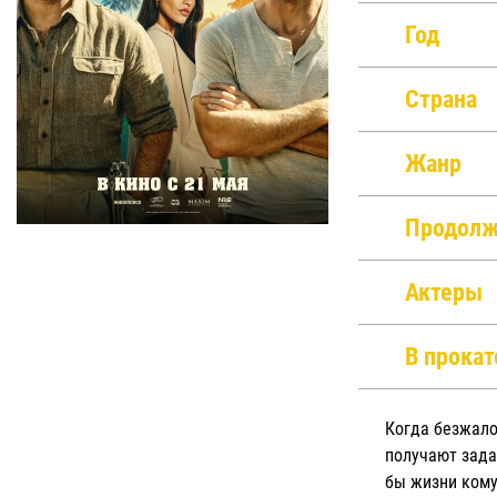
Год
Страна
Жанр
Продолж
Актеры
В прокат
Когда безжало
получают зада
бы жизни кому