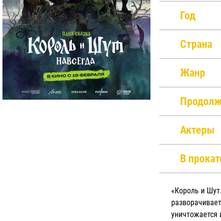
Год
Страна
Жанр
Продолж
Актеры
В прокат
«Король и Шут
разворачивает
уничтожается 