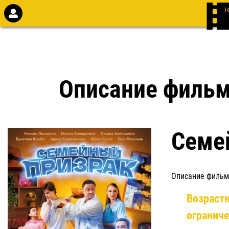
Описание филь
Семе
Описание фильм
Возраст
огранич