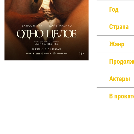
Год
Страна
Жанр
Продолж
Актеры
В прокат