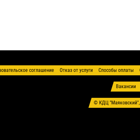
зовательское соглашение
Отказ от услуги
Способы оплаты
Вакансии
© КДЦ "Маяковский",