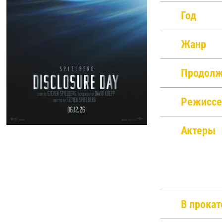
Год
Жанр
Продолж
Режиссе
Актеры
В прокат