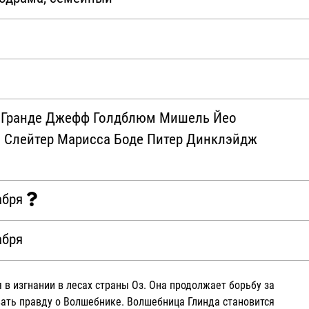
а Гранде Джефф Голдблюм Мишель Йео
 Слейтер Марисса Боде Питер Динклэйдж
абря
абря
 в изгнании в лесах страны Оз. Она продолжает борьбу за
вать правду о Волшебнике. Волшебница Глинда становится