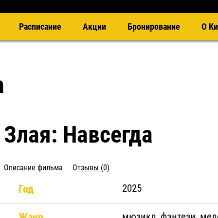
Расписание
Акции
Бронирование
О Ки
а
Злая: Навсегда
Описание фильма
Отзывы (0)
Год
2025
Жанр
мюзикл, фэнтези, ме